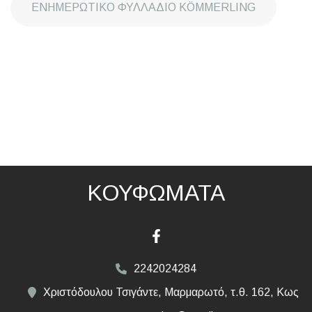
ΕΝΗΜΕΡΩΤΙΚΟ ΦΥΛΛΑΔΙΟ KÖMMERLING
ΚΟΥΦΩΜΑΤΑ
2242024284
Χριστόδουλου Τσιγάντε, Μαρμαρωτό, τ.θ. 162, Κως